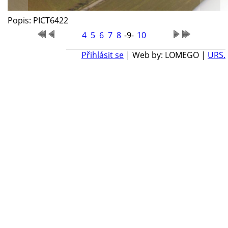
Popis: PICT6422
4
5
6
7
8
-9-
10
Přihlásit se
| Web by: LOMEGO |
URS.