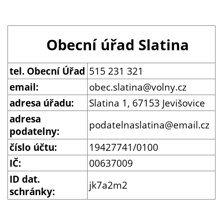
Obecní úřad Slatina
tel. Obecní Úřad
515 231 321
email:
obec.slatina@volny.cz
adresa úřadu:
Slatina 1, 67153 Jevišovice
adresa
podatelnaslatina@email.cz
podatelny:
číslo účtu:
19427741/0100
IČ:
00637009
ID dat.
jk7a2m2
schránky: