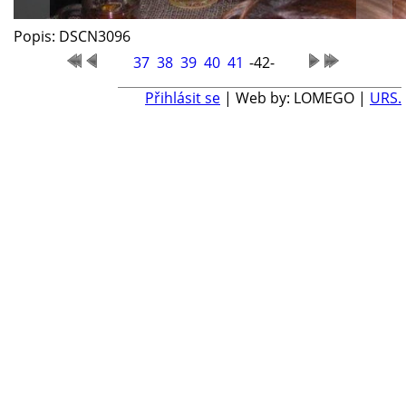
Popis: DSCN3096
37
38
39
40
41
-42-
Přihlásit se
| Web by: LOMEGO |
URS.