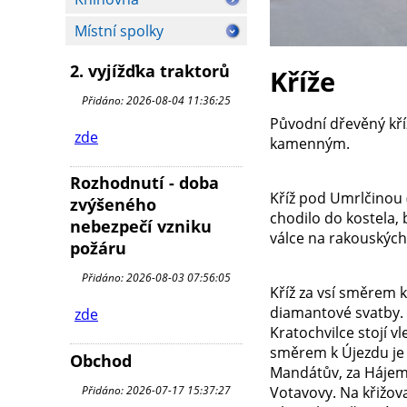
Místní spolky
2. vyjížďka traktorů
Kříže
Přidáno: 2026-08-04 11:36:25
Původní dřevěný kří
zde
kamenným.
Rozhodnutí - doba
Kříž pod Umrlčinou (
zvýšeného
chodilo do kostela, 
nebezpečí vzniku
válce na rakouských 
požáru
Přidáno: 2026-08-03 07:56:05
Kříž za vsí směrem k
diamantové svatby. D
zde
Kratochvilce stojí vl
směrem k Újezdu je 
Obchod
Mandátův, za Hájem j
Přidáno: 2026-07-17 15:37:27
Votavovy. Na křižova