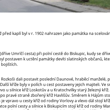
ž před kaplí byl v r. 1902 nahrazen jako památka na scelov
dříve Umrlčí cesta) při polní cestě do Biskupic, kudy se dří
byl postaven k uctění památky devíti slatinských občanů, kteř
bojištích.
 Rozkoši dali postavit poslední Daunové, hraběcí manželé, při
alší kříže byly v polích u cest postaveny jejich majiteli. Ve
evo u silnice kříž Loskotův a u Kratochvilky starý železný kříž
po pravé straně zbořený kříž Havlišův. Směrem k Hájům stojí
e vpravo u cesty kříž od rodiny Vorlovy a vlevo dál stojí kří
tce polní cesty a silnice k Biskupicím stojí kříž od rodiny M