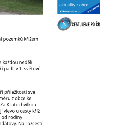
ání pozemků křížem
ve každou neděli
í padli v 1. světové
 příležitosti své
 směru z obce ke
. Za Kratochvilkou
 vlevo u cesty kříž
ž od rodiny
andátovy. Na rozcestí