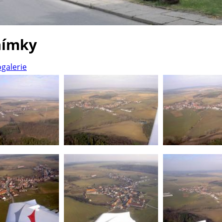
nímky
ogalerie