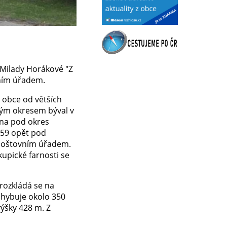
 Milady Horákové "Z
cním úřadem.
t obce od větších
kým okresem býval v
ina pod okres
959 opět pod
poštovním úřa­dem.
kupické farnosti se
 rozkládá se na
ohybuje okolo 350
výšky 428 m. Z