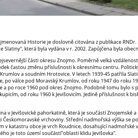
ojmenovaná Historie je doslovně citována z publikace RNDr.
ce Slatiny", která byla vydána v r. 2002. Zapůjčena byla obe
 nejsevernější části okresu Znojmo. Poměrně velká vzdálenos
edek častou změnu příslušnosti k okresnímu centru. Politic
Krumlov a soudním Hrotovice. V letech 1939-45 patřila Slat
, po válce pod Moravský Kru­mlov, od roku 1947 do roku 1
e a po roce 1960 pod okres Znojmo. Podobně tomu bylo s 
skupicím, od roku 1960 k Jevišovicím. Jedi­ně příslušnost k bis
tina v Jevišovické pahorkatině, která je součás­tí Znojemské a
ji Českomoravské vrchoviny. Střední nadmořská výška se p
ím v katastru obce je vrch Roudnice, dosahující nadmoř­ské 
ho je toto území součástí"oblasti klidu Jevišovka".