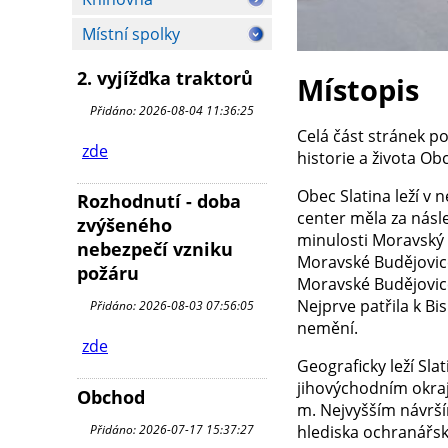
Místní spolky
2. vyjížďka traktorů
Místopis
Přidáno: 2026-08-04 11:36:25
Celá část stránek p
zde
historie a života Ob
Obec Slatina leží v
Rozhodnutí - doba
center měla za násl
zvýšeného
minulosti Moravský 
nebezpečí vzniku
Moravské Budějovice
požáru
Moravské Budějovic
Nejprve patřila k Bi
Přidáno: 2026-08-03 07:56:05
nemění.
zde
Geograficky leží Sla
jihovýchodním okra
Obchod
m. Nej­vyšším návrš
Přidáno: 2026-07-17 15:37:27
hlediska ochranářské