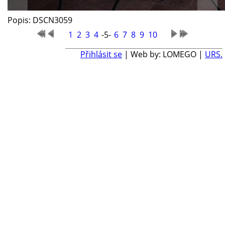
Popis: DSCN3059
1
2
3
4
-5-
6
7
8
9
10
Přihlásit se
| Web by: LOMEGO |
URS.