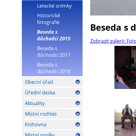
Letecké snímky
Historické
fotografie
Beseda s 
Beseda s
důchodci 2015
Zobrazit galerii: Fot
Beseda s
důchodci 2017
Beseda s
důchodci 2018
Obecní úřad
Úřední deska
Aktuality
Místní rozhlas
Knihovna
Místní spolky