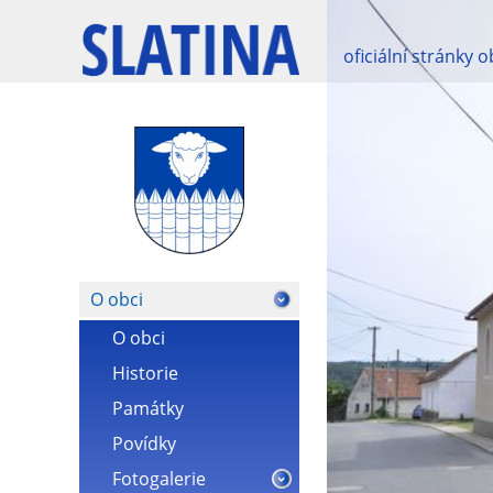
oficiální stránky 
O obci
O obci
Historie
Památky
Povídky
Fotogalerie