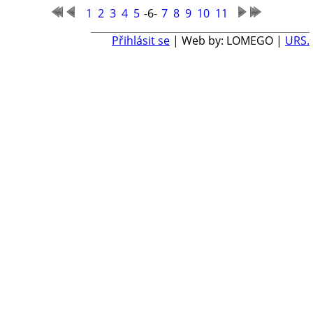
1
2
3
4
5
-6-
7
8
9
10
11
Přihlásit se
| Web by: LOMEGO |
URS.