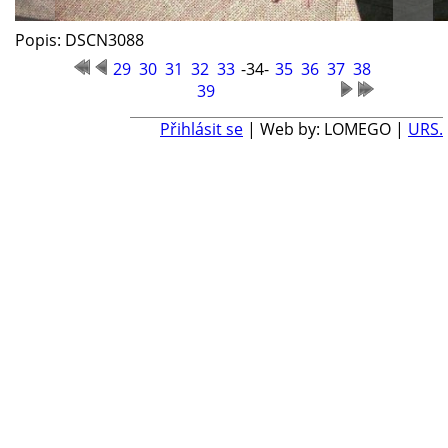
Popis: DSCN3088
29
30
31
32
33
-34-
35
36
37
38
39
Přihlásit se
| Web by: LOMEGO |
URS.