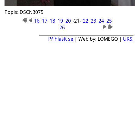
Popis: DSCN3075
16
17
18
19
20
-21-
22
23
24
25
26
Přihlásit se
| Web by: LOMEGO |
URS.