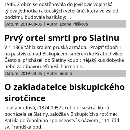
1945. Z obce se odstěhovala do Jevišovic vojenská
týlová jednotka rakouských veteránů, která ve vsi od
podzimu budovala barikády; ...
Datum: 2019-08-05 | Autor: Leona Plíšková
Prvý ortel smrti pro Slatinu
V r. 1866 táhla krajem pruská armáda. "Prajzi" tábořili
na pastvisku nad Biskupicemi směrem ke Kratochvilce.
Často si přicházeli do Slatiny koupit nějaký kus dobytka
nebo za zábavou. Přinesli harmonik...
Datum: 2019-08-05 | Autor: admin
O zakladatelce biskupického
sirotčince
Josefa Vodová, (1874-1957), řeholní sestra, která
pocházela ze Slatiny, založila v Biskupicích sirotčinec.
Patřila do řeholního společenství s názvem ,,111. řád
sv. Františka pod...