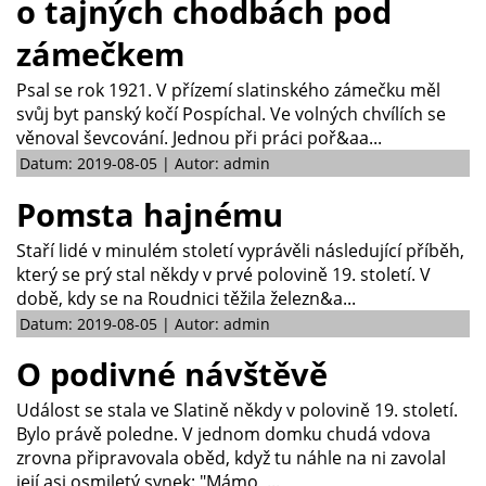
o tajných chodbách pod
zámečkem
Psal se rok 1921. V přízemí slatinského zámečku měl
svůj byt panský kočí Pospíchal. Ve volných chvílích se
věnoval ševcování. Jednou při práci poř&aa...
Datum: 2019-08-05 | Autor: admin
Pomsta hajnému
Staří lidé v minulém století vyprávěli následující příběh,
který se prý stal někdy v prvé polovině 19. století. V
době, kdy se na Roudnici těžila železn&a...
Datum: 2019-08-05 | Autor: admin
O podivné návštěvě
Událost se stala ve Slatině někdy v polovině 19. století.
Bylo právě poledne. V jednom domku chudá vdova
zrovna připravovala oběd, když tu náhle na ni zavolal
její asi osmiletý synek: "Mámo, ...