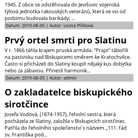
1945. Z obce se odstěhovala do Jevišovic vojenská
týlová jednotka rakouských veteránů, která ve vsi od
podzimu budovala barikády; ...
Datum: 2019-08-05 | Autor: Leona Plíšková
Prvý ortel smrti pro Slatinu
V r. 1866 táhla krajem pruská armáda. "Prajzi" tábořili
na pastvisku nad Biskupicemi směrem ke Kratochvilce.
Často si přicházeli do Slatiny koupit nějaký kus dobytka
nebo za zábavou. Přinesli harmonik...
Datum: 2019-08-05 | Autor: admin
O zakladatelce biskupického
sirotčince
Josefa Vodová, (1874-1957), řeholní sestra, která
pocházela ze Slatiny, založila v Biskupicích sirotčinec.
Patřila do řeholního společenství s názvem ,,111. řád
sv. Františka pod...