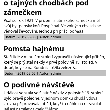
o tajných chodbách pod
zámečkem
Psal se rok 1921. V přízemí slatinského zámečku měl
svůj byt panský kočí Pospíchal. Ve volných chvílích se
věnoval ševcování. Jednou při práci poř&aa...
Datum: 2019-08-05 | Autor: admin
Pomsta hajnému
Staří lidé v minulém století vyprávěli následující příběh,
který se prý stal někdy v prvé polovině 19. století. V
době, kdy se na Roudnici těžila železn&a...
Datum: 2019-08-05 | Autor: admin
O podivné návštěvě
Událost se stala ve Slatině někdy v polovině 19. století.
Bylo právě poledne. V jednom domku chudá vdova
zrovna připravovala oběd, když tu náhle na ni zavolal
její asi osmiletý synek: "Mámo, ...