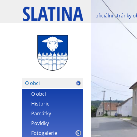
oficiální stránky 
O obci
O obci
Historie
Památky
Povídky
Fotogalerie