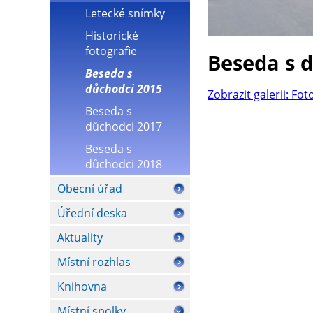
Letecké snímky
Historické
fotografie
Beseda s 
Beseda s
důchodci 2015
Zobrazit galerii: Fot
Beseda s
důchodci 2017
Beseda s
důchodci 2018
Obecní úřad
Úřední deska
Aktuality
Místní rozhlas
Knihovna
Místní spolky