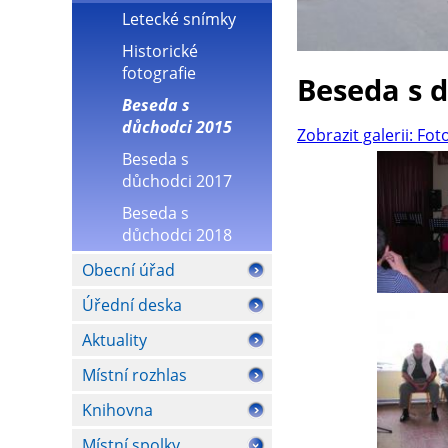
Letecké snímky
Historické
fotografie
Beseda s 
Beseda s
důchodci 2015
Zobrazit galerii: Fot
Beseda s
důchodci 2017
Beseda s
důchodci 2018
Obecní úřad
Úřední deska
Aktuality
Místní rozhlas
Knihovna
Místní spolky