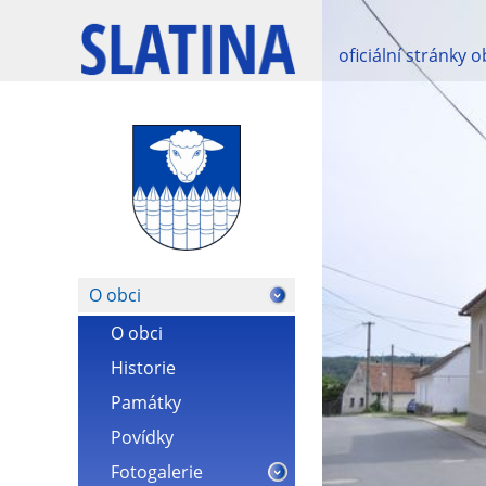
oficiální stránky 
O obci
O obci
Historie
Památky
Povídky
Fotogalerie