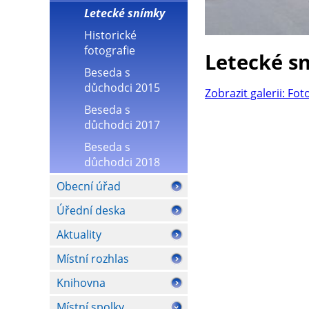
Letecké snímky
Historické
fotografie
Letecké s
Beseda s
důchodci 2015
Zobrazit galerii: Fot
Beseda s
důchodci 2017
Beseda s
důchodci 2018
Obecní úřad
Úřední deska
Aktuality
Místní rozhlas
Knihovna
Místní spolky