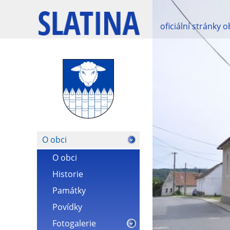
oficiální stránky 
O obci
O obci
Historie
Památky
Povídky
Fotogalerie