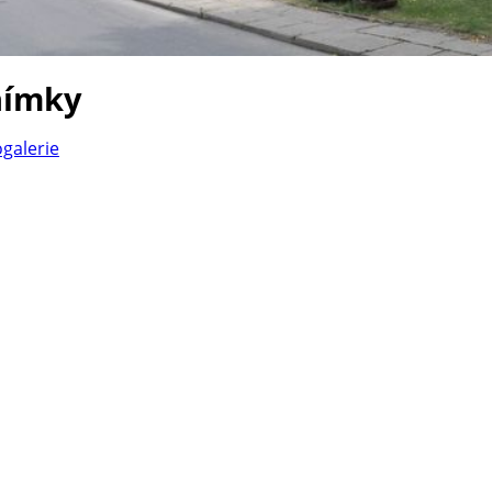
nímky
ogalerie