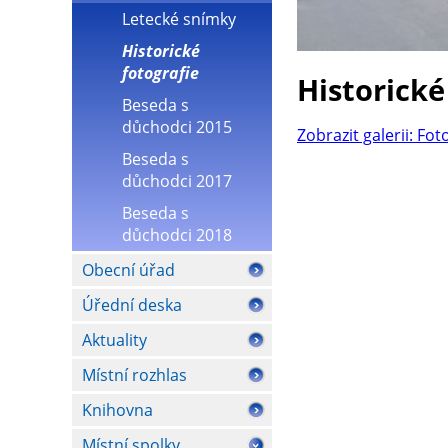
Letecké snímky
Historické
fotografie
Historické
Beseda s
důchodci 2015
Zobrazit galerii: Fot
Beseda s
důchodci 2017
Beseda s
důchodci 2018
Obecní úřad
Úřední deska
Aktuality
Místní rozhlas
Knihovna
Místní spolky