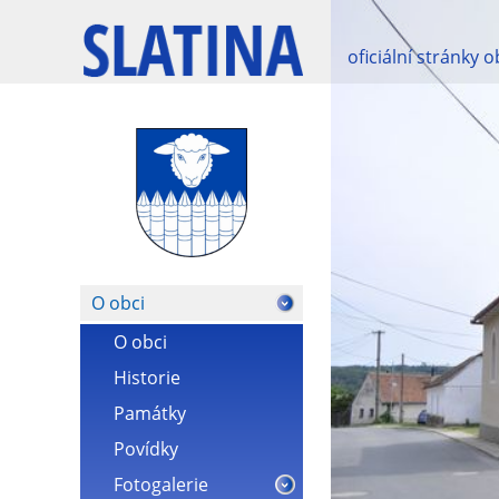
oficiální stránky 
O obci
O obci
Historie
Památky
Povídky
Fotogalerie