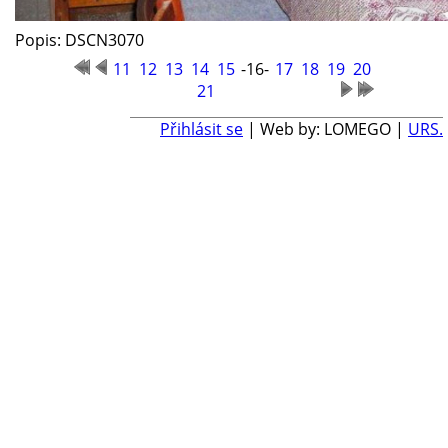
Popis: DSCN3070
11
12
13
14
15
-16-
17
18
19
20
21
Přihlásit se
| Web by: LOMEGO |
URS.