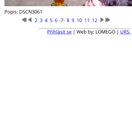
Popis: DSCN3061
2
3
4
5
6
-7-
8
9
10
11
12
Přihlásit se
| Web by: LOMEGO |
URS.