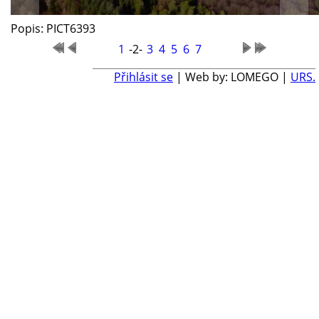
Popis: PICT6393
1
-2-
3
4
5
6
7
Přihlásit se
| Web by: LOMEGO |
URS.