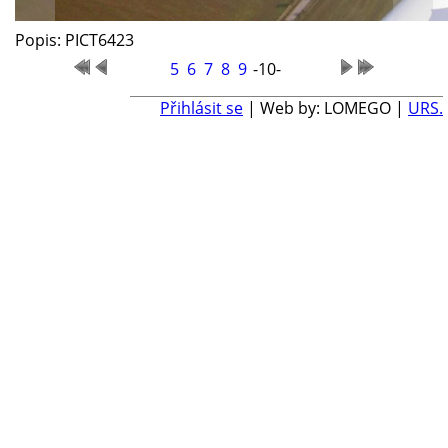
Popis: PICT6423
5
6
7
8
9
-10-
Přihlásit se
| Web by: LOMEGO |
URS.