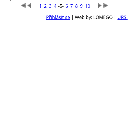
1
2
3
4
-5-
6
7
8
9
10
Přihlásit se
| Web by: LOMEGO |
URS.